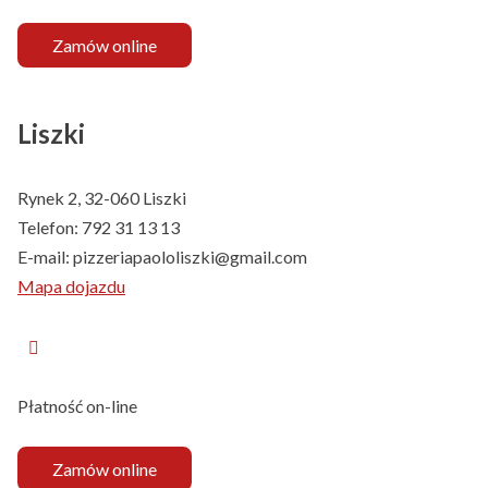
Zamów online
Liszki
Rynek 2, 32-060 Liszki
Telefon:
792 31 13 13
E-mail:
pizzeriapaololiszki@gmail.com
Mapa dojazdu
Płatność on-line
Zamów online