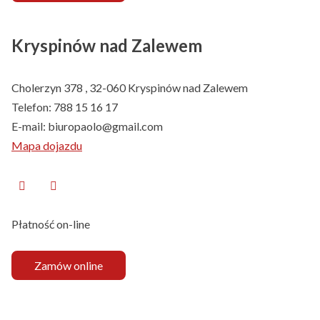
Kryspinów nad Zalewem
Cholerzyn 378 , 32-060 Kryspinów nad Zalewem
Telefon:
788 15 16 17
E-mail:
biuropaolo@gmail.com
Mapa dojazdu
Płatność on-line
Zamów online