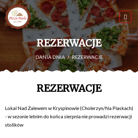
REZERWACJE
DANIA DNIA
REZERWACJE
REZERWACJE
Lokal Nad Zalewem w Kryspinowie (Cholerzyn/Na Piaskach)
- w sezonie letnim do końca sierpnia nie prowadzi rezerwacji
stolików