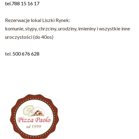
tel.788 15 16 17
Rezerwacje lokal Liszki Rynek:
komunie, stypy, chrzciny, urodziny, imieniny i wszystkie inne
uroczystości (do 40os)
tel.
500 676 628